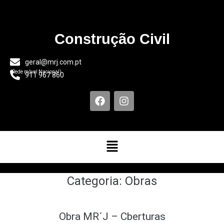
Construção Civil
geral@mrj.com.pt
(Rede móvel Nacional)
911 967 860
Categoria:
Obras
Obra MR´J – Cberturas