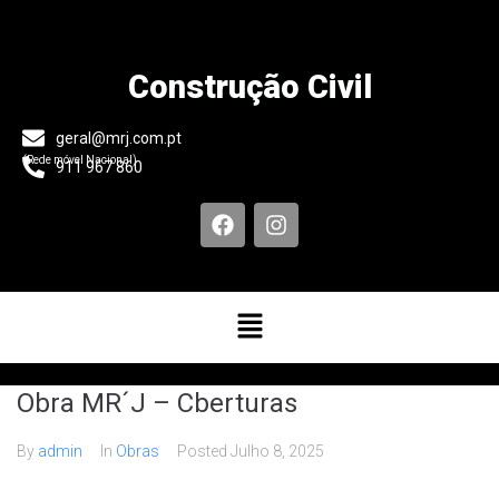
Construção Civil
geral@mrj.com.pt
(Rede móvel Nacional)
911 967 860
Obra MR´J – Cberturas
By
admin
In
Obras
Posted
Julho 8, 2025