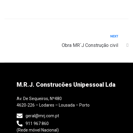
NEXT
Obra MR´J Construção civil
M.R.J. Construcões Unipessoal Lda
Av. De Sequeiros, Nº480
4620-226 – Lodares – Lousada – Porto
geral@mrj.com.pt
911 967 860
(Rede móvel Nacional)