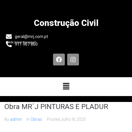
Construção Civil
geral@mrj.com.pt
(Rede móvel Nacional)
911 967 860
Obra MR´J PINTURAS E PLADUR
By
admin
In
Obras
Posted
Julho 8, 2025